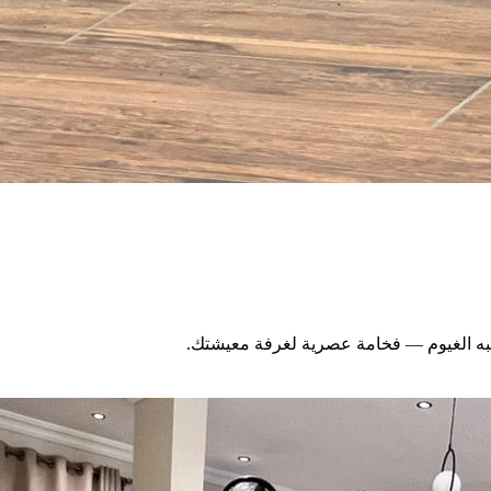
شبه الغيوم — فخامة عصرية لغرفة معيشتك.