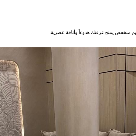
يم منخفض يمنح غرفتك هدوءاً وأناقة عصرية.